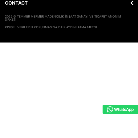
CONTACT
2025 © TEMMER MERMER MADENCILIK İNŞAAT SANAYI VE TICARET ANONIM
ŞIRKETI
KIŞISEL VERILERIN KORUNMASINA DAIR AYDINLATMA METNI