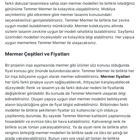
farklı dokusal tasarımlara sahip olan mermer modelleri ile birlikte istediğiniz
görünüme Temmer Mermer ile kolaylıkla ulaşabilirsiniz. Mobilya
seçimleriniz gibi etkenlere göre mermer tasarımı konusundaki
seçeneklerinizi genişletebilirsiniz. Temmer Mermer ile birlikte her zevke
uygun modeli bulabilmeniz mümkündür. Mermer koleksiyonu altında
sizlerin tasarım zevkine uygun bir modeli rahatlıkla bulabilirsiniz. Sayfamız
üzerinden modelleri inceleyebilir ve kolaylıkla bilgi alabilirsiniz. Her yapıya
uygun mermerlere Temmer Mermer ile ulaşacaksınız.
Mermer Çeşitleri ve Fiyatları
Bir projenin inşa aşamasında mermer gibi ürünler söz konusu olduğunda
fiyat konusu göz önünde bulundurulacaktır. Temmer Mermer ile birlikte her
tür inşa bütçesine uygun olarak mermer edinebilirsiniz.
Mermer fiyatları
her türlü farklı projeye uyum sağlayabilecek, ihtiyaçları karşılayabilecek
düzeydedir. Renk ve tasarım ya da farklı dokular nedeni ile fiyatlarda
değişiklikler görülebilir. Bu konuda da Temmer Mermer’e ulaşarak bilgi
edinebilirsiniz. Oluşan yapıya uygun olan mermer modelini belirleyerek
alanın büyüklüğüne göre de fiyat bilgisi edinebilirsiniz. Birbirinden farklı
modeller ile birlikte şekillenen fiyatlar siz kullanıcılar için oldukça
çeşitlenmiş durumda. Bu sayede Temmer Mermer kalitesini yapılarınızda
hissedebilir ve evinize lüks bir hava katabilirsiniz. Kahverengi renk ile
birlikte sıcak tonları yakalayabilirsiniz. Ya da siyah renk ile birlikte altın
renginin birleştiği mermer modelleri ile birlikte sade ve lüks bir şıklığı bir
arada yakalayabilirsiniz. Bunun yanı sıra yeşil alt tonları ile birlikte