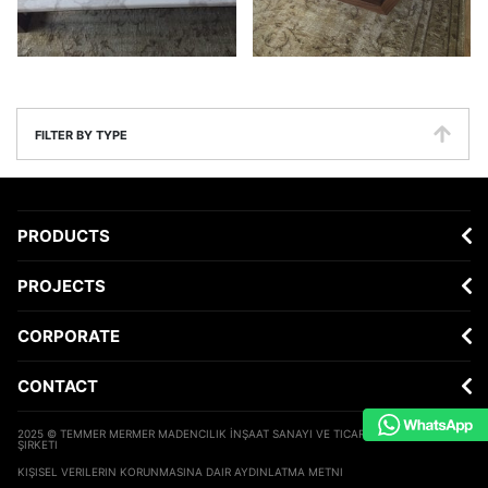
FILTER BY TYPE
PRODUCTS
PROJECTS
CORPORATE
CONTACT
2025 © TEMMER MERMER MADENCILIK İNŞAAT SANAYI VE TICARET ANONIM
ŞIRKETI
KIŞISEL VERILERIN KORUNMASINA DAIR AYDINLATMA METNI