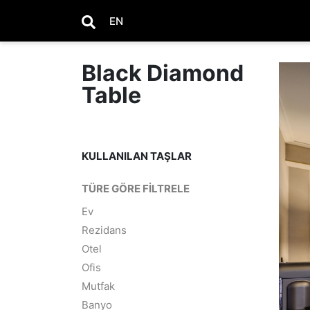
EN
Black Diamond
Table
KULLANILAN TAŞLAR
TÜRE GÖRE FILTRELE
Ev
Rezidans
Otel
Ofis
Mutfak
Banyo