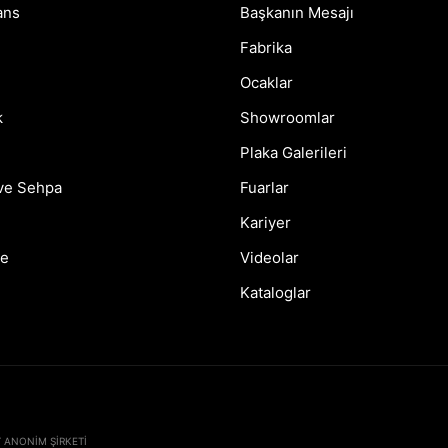
ans
Başkanın Mesajı
Fabrika
Ocaklar
k
Showroomlar
Plaka Galerileri
ve Sehpa
Fuarlar
Kariyer
e
Videolar
Kataloglar
 ANONIM ŞIRKETI