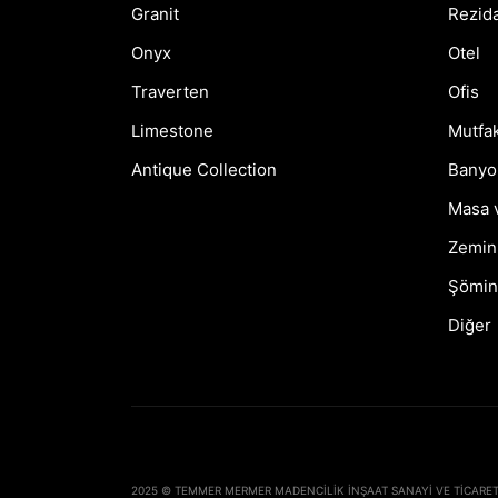
Granit
Rezid
Onyx
Otel
Traverten
Ofis
Limestone
Mutfa
Antique Collection
Banyo
Masa 
Zemin
Şömin
Diğer
2025 © TEMMER MERMER MADENCILIK İNŞAAT SANAYI VE TICARET