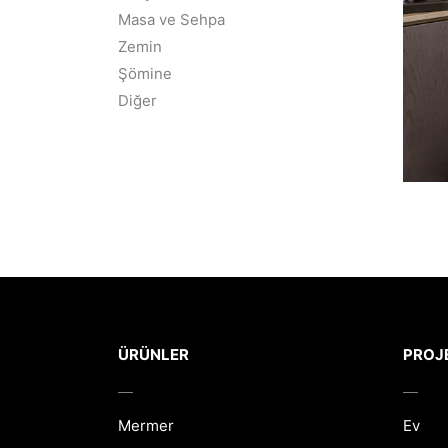
Masa ve Sehpa
Zemin
Şömine
Diğer
ÜRÜNLER
PROJ
Mermer
Ev